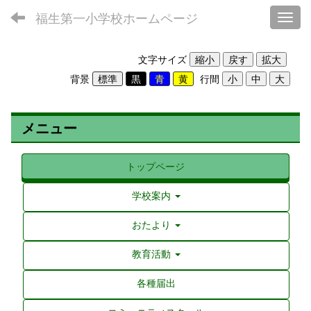
福生第一小学校ホームページ
Toggl
文字サイズ
背景
行間
メニュー
トップページ
学校案内
おたより
教育活動
各種届出