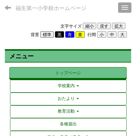
福生第一小学校ホームページ
Toggl
文字サイズ
背景
行間
メニュー
トップページ
学校案内
おたより
教育活動
各種届出