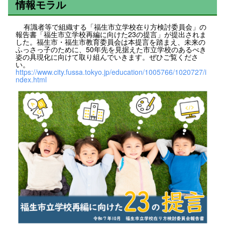
情報モラル
有識者等で組織する「福生市立学校在り方検討委員会」の
報告書「福生市立学校再編に向けた23の提言」が提出されま
した。福生市・福生市教育委員会は本提言を踏まえ、未来の
ふっさっ子のために、50年先を見据えた市立学校のあるべき
姿の具現化に向けて取り組んでいきます。ぜひご覧くださ
い。
https://www.city.fussa.tokyo.jp/education/1005766/1020727/i
ndex.html