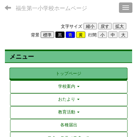
福生第一小学校ホームページ
Toggl
文字サイズ
背景
行間
メニュー
トップページ
学校案内
おたより
教育活動
各種届出