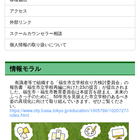
アクセス
外部リンク
スクールカウンセラー相談
個人情報の取り扱いについて
情報モラル
有識者等で組織する「福生市立学校在り方検討委員会」の
報告書「福生市立学校再編に向けた23の提言」が提出されま
した。福生市・福生市教育委員会は本提言を踏まえ、未来の
ふっさっ子のために、50年先を見据えた市立学校のあるべき
姿の具現化に向けて取り組んでいきます。ぜひご覧くださ
い。
https://www.city.fussa.tokyo.jp/education/1005766/1020727/i
ndex.html