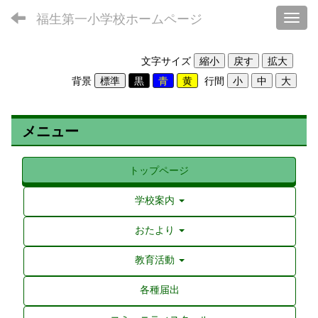
福生第一小学校ホームページ
Toggl
文字サイズ
背景
行間
メニュー
トップページ
学校案内
おたより
教育活動
各種届出