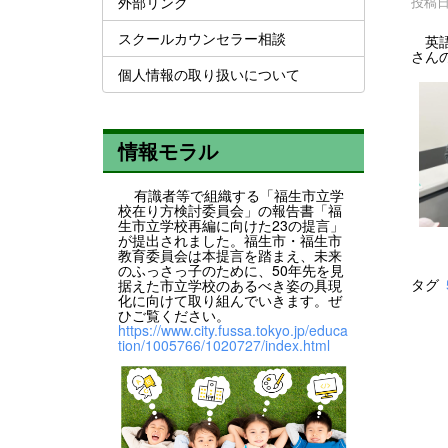
外部リンク
投稿日時
スクールカウンセラー相談
英語
さん
個人情報の取り扱いについて
情報モラル
有識者等で組織する「福生市立学
校在り方検討委員会」の報告書「福
生市立学校再編に向けた23の提言」
が提出されました。福生市・福生市
教育委員会は本提言を踏まえ、未来
のふっさっ子のために、50年先を見
タグ
据えた市立学校のあるべき姿の具現
化に向けて取り組んでいきます。ぜ
ひご覧ください。
https://www.city.fussa.tokyo.jp/educa
tion/1005766/1020727/index.html