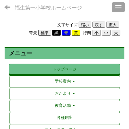
福生第一小学校ホームページ
Toggl
文字サイズ
背景
行間
メニュー
トップページ
学校案内
おたより
教育活動
各種届出