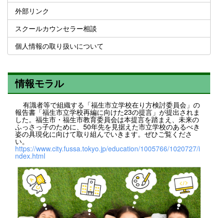
外部リンク
スクールカウンセラー相談
個人情報の取り扱いについて
情報モラル
有識者等で組織する「福生市立学校在り方検討委員会」の
報告書「福生市立学校再編に向けた23の提言」が提出されま
した。福生市・福生市教育委員会は本提言を踏まえ、未来の
ふっさっ子のために、50年先を見据えた市立学校のあるべき
姿の具現化に向けて取り組んでいきます。ぜひご覧くださ
い。
https://www.city.fussa.tokyo.jp/education/1005766/1020727/i
ndex.html