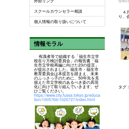
外部リンク
投稿日時
スクールカウンセラー相談
４月
り、
個人情報の取り扱いについて
情報モラル
有識者等で組織する「福生市立学
校在り方検討委員会」の報告書「福
生市立学校再編に向けた23の提言」
が提出されました。福生市・福生市
教育委員会は本提言を踏まえ、未来
のふっさっ子のために、50年先を見
据えた市立学校のあるべき姿の具現
化に向けて取り組んでいきます。ぜ
タグ
ひご覧ください。
https://www.city.fussa.tokyo.jp/educa
tion/1005766/1020727/index.html