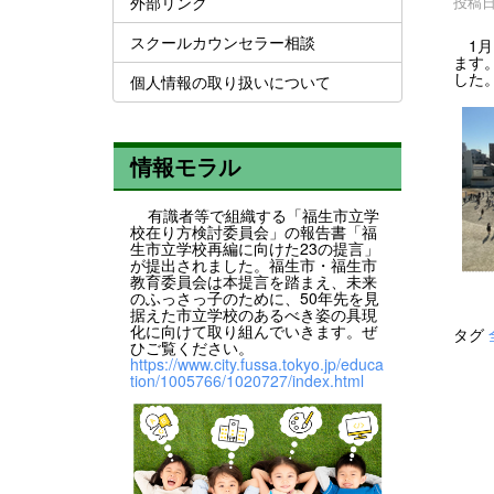
外部リンク
投稿日時
スクールカウンセラー相談
1月
ます
した
個人情報の取り扱いについて
情報モラル
有識者等で組織する「福生市立学
校在り方検討委員会」の報告書「福
生市立学校再編に向けた23の提言」
が提出されました。福生市・福生市
教育委員会は本提言を踏まえ、未来
のふっさっ子のために、50年先を見
据えた市立学校のあるべき姿の具現
化に向けて取り組んでいきます。ぜ
タグ
ひご覧ください。
https://www.city.fussa.tokyo.jp/educa
tion/1005766/1020727/index.html