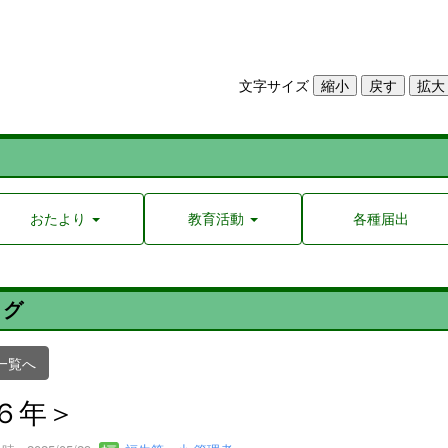
文字サイズ
おたより
教育活動
各種届出
ログ
一覧へ
６年＞