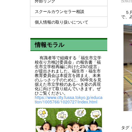
外部リンク
投稿日時
スクールカウンセラー相談
５月
で、
個人情報の取り扱いについて
情報モラル
有識者等で組織する「福生市立学
校在り方検討委員会」の報告書「福
生市立学校再編に向けた23の提言」
が提出されました。福生市・福生市
教育委員会は本提言を踏まえ、未来
のふっさっ子のために、50年先を見
据えた市立学校のあるべき姿の具現
化に向けて取り組んでいきます。ぜ
ひご覧ください。
https://www.city.fussa.tokyo.jp/educa
tion/1005766/1020727/index.html
タグ