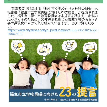
有識者等で組織する「福生市立学校在り方検討委員会」の
報告書「福生市立学校再編に向けた23の提言」が提出されま
した。福生市・福生市教育委員会は本提言を踏まえ、未来の
ふっさっ子のために、50年先を見据えた市立学校のあるべき
姿の具現化に向けて取り組んでいきます。ぜひご覧くださ
い。
https://www.city.fussa.tokyo.jp/education/1005766/1020727/i
ndex.html