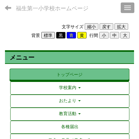
福生第一小学校ホームページ
Toggl
文字サイズ
背景
行間
メニュー
トップページ
学校案内
おたより
教育活動
各種届出