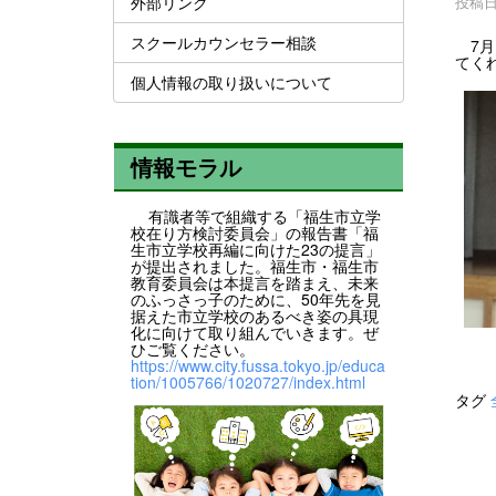
外部リンク
投稿日時
スクールカウンセラー相談
7月
てく
個人情報の取り扱いについて
情報モラル
有識者等で組織する「福生市立学
校在り方検討委員会」の報告書「福
生市立学校再編に向けた23の提言」
が提出されました。福生市・福生市
教育委員会は本提言を踏まえ、未来
のふっさっ子のために、50年先を見
据えた市立学校のあるべき姿の具現
化に向けて取り組んでいきます。ぜ
ひご覧ください。
https://www.city.fussa.tokyo.jp/educa
tion/1005766/1020727/index.html
タグ