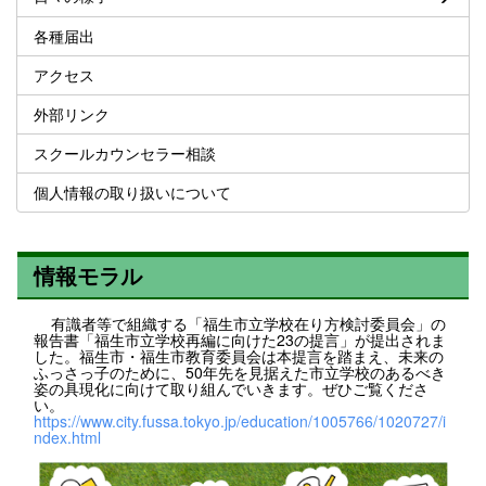
各種届出
アクセス
外部リンク
スクールカウンセラー相談
個人情報の取り扱いについて
情報モラル
有識者等で組織する「福生市立学校在り方検討委員会」の
報告書「福生市立学校再編に向けた23の提言」が提出されま
した。福生市・福生市教育委員会は本提言を踏まえ、未来の
ふっさっ子のために、50年先を見据えた市立学校のあるべき
姿の具現化に向けて取り組んでいきます。ぜひご覧くださ
い。
https://www.city.fussa.tokyo.jp/education/1005766/1020727/i
ndex.html