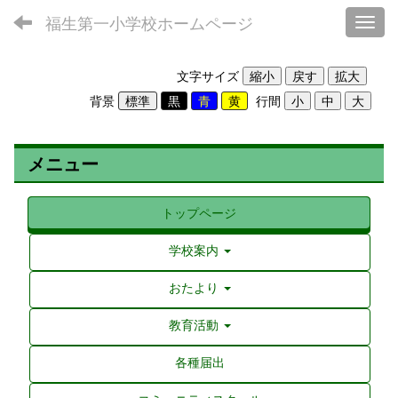
福生第一小学校ホームページ
Toggl
文字サイズ
背景
行間
メニュー
トップページ
学校案内
おたより
教育活動
各種届出