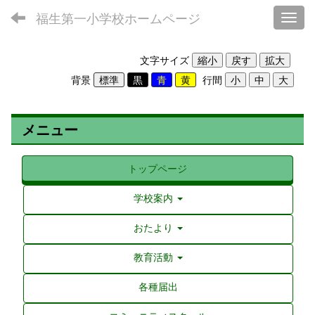
福生第一小学校ホームページ
Toggl
文字サイズ
背景
行間
メニュー
トップページ
学校案内
おたより
教育活動
各種届出