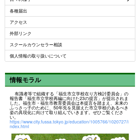
各種届出
アクセス
外部リンク
スクールカウンセラー相談
個人情報の取り扱いについて
情報モラル
有識者等で組織する「福生市立学校在り方検討委員会」の
報告書「福生市立学校再編に向けた23の提言」が提出されま
した。福生市・福生市教育委員会は本提言を踏まえ、未来の
ふっさっ子のために、50年先を見据えた市立学校のあるべき
姿の具現化に向けて取り組んでいきます。ぜひご覧くださ
い。
https://www.city.fussa.tokyo.jp/education/1005766/1020727/i
ndex.html