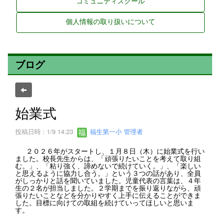
コミュニティスクール
個人情報の取り扱いについて
ブログ
始業式
投稿日時 : 1/9 14:23
福生第一小 管理者
２０２６年がスタートし、１月８日（木）に始業式を行い
ました。校長先生からは、「頑張りたいことを考えて取り組
む。」、「粘り強く、諦めないで続けていく。」、「楽しい
と思えるように協力し合う。」という３つの話があり、全員
がしっかりと話を聞いていました。児童代表の言葉は、４年
生の２名が担当しました。２学期までを振り返りながら、頑
張りたいことなどを分かりやすく上手に伝えることができま
した。目標に向けての取組を続けていってほしいと思いま
す。