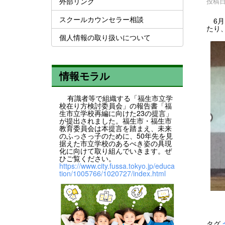
外部リンク
投稿日時
スクールカウンセラー相談
6月
たり
個人情報の取り扱いについて
情報モラル
有識者等で組織する「福生市立学
校在り方検討委員会」の報告書「福
生市立学校再編に向けた23の提言」
が提出されました。福生市・福生市
教育委員会は本提言を踏まえ、未来
のふっさっ子のために、50年先を見
据えた市立学校のあるべき姿の具現
化に向けて取り組んでいきます。ぜ
ひご覧ください。
https://www.city.fussa.tokyo.jp/educa
tion/1005766/1020727/index.html
タグ