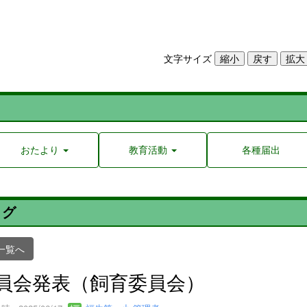
文字サイズ
おたより
教育活動
各種届出
ログ
一覧へ
員会発表（飼育委員会）