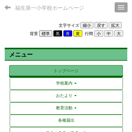
福生第一小学校ホームページ
Toggl
文字サイズ
背景
行間
メニュー
トップページ
学校案内
おたより
教育活動
各種届出