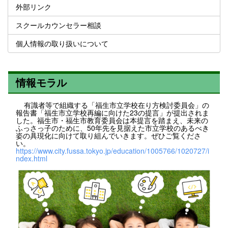
外部リンク
スクールカウンセラー相談
個人情報の取り扱いについて
情報モラル
有識者等で組織する「福生市立学校在り方検討委員会」の
報告書「福生市立学校再編に向けた23の提言」が提出されま
した。福生市・福生市教育委員会は本提言を踏まえ、未来の
ふっさっ子のために、50年先を見据えた市立学校のあるべき
姿の具現化に向けて取り組んでいきます。ぜひご覧くださ
い。
https://www.city.fussa.tokyo.jp/education/1005766/1020727/i
ndex.html