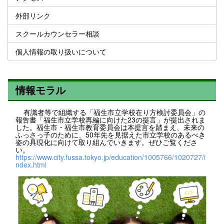
外部リンク
スクールカウンセラー相談
個人情報の取り扱いについて
情報モラル
有識者等で組織する「福生市立学校在り方検討委員会」の
報告書「福生市立学校再編に向けた23の提言」が提出されま
した。福生市・福生市教育委員会は本提言を踏まえ、未来の
ふっさっ子のために、50年先を見据えた市立学校のあるべき
姿の具現化に向けて取り組んでいきます。ぜひご覧くださ
い。
https://www.city.fussa.tokyo.jp/education/1005766/1020727/i
ndex.html