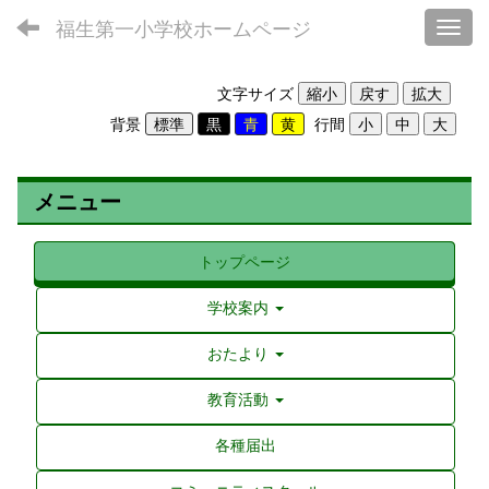
福生第一小学校ホームページ
Toggl
文字サイズ
背景
行間
メニュー
トップページ
学校案内
おたより
教育活動
各種届出