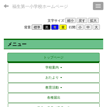
福生第一小学校ホームページ
Toggl
文字サイズ
背景
行間
メニュー
トップページ
学校案内
おたより
教育活動
各種届出