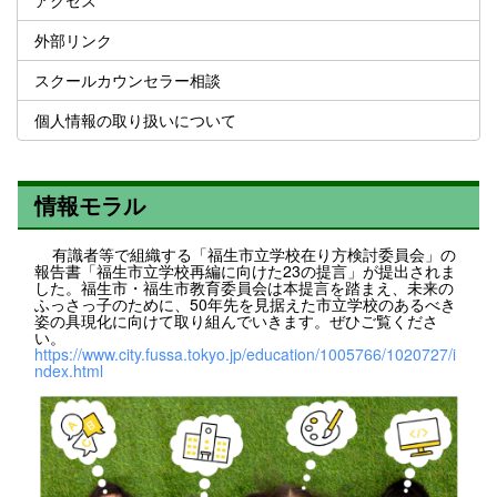
外部リンク
スクールカウンセラー相談
個人情報の取り扱いについて
情報モラル
有識者等で組織する「福生市立学校在り方検討委員会」の
報告書「福生市立学校再編に向けた23の提言」が提出されま
した。福生市・福生市教育委員会は本提言を踏まえ、未来の
ふっさっ子のために、50年先を見据えた市立学校のあるべき
姿の具現化に向けて取り組んでいきます。ぜひご覧くださ
い。
https://www.city.fussa.tokyo.jp/education/1005766/1020727/i
ndex.html