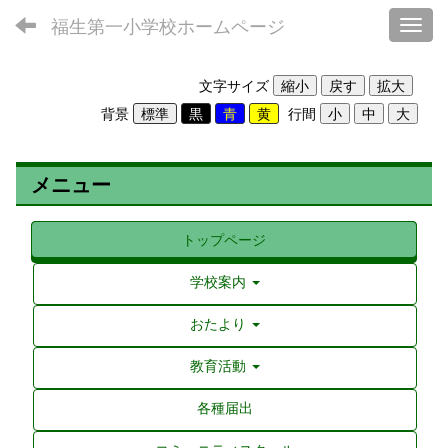
福生第一小学校ホームページ
Toggl
文字サイズ
背景
行間
メニュー
トップページ
学校案内
おたより
教育活動
各種届出