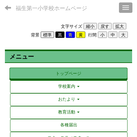
福生第一小学校ホームページ
Toggl
文字サイズ
背景
行間
メニュー
トップページ
学校案内
おたより
教育活動
各種届出