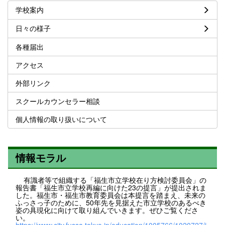
学校案内
日々の様子
各種届出
アクセス
外部リンク
スクールカウンセラー相談
個人情報の取り扱いについて
情報モラル
有識者等で組織する「福生市立学校在り方検討委員会」の
報告書「福生市立学校再編に向けた23の提言」が提出されま
した。福生市・福生市教育委員会は本提言を踏まえ、未来の
ふっさっ子のために、50年先を見据えた市立学校のあるべき
姿の具現化に向けて取り組んでいきます。ぜひご覧くださ
い。
https://www.city.fussa.tokyo.jp/education/1005766/1020727/i