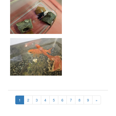
1
2
3
4
5
6
7
8
9
»