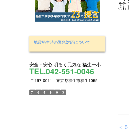
を任
のお
地震発生時の緊急対応について
安全・安心 明るく元気な 福生一小
TEL.042-551-0046
〒197-0011 東京都福生市福生1055
7
6
4
9
0
3
＜５