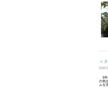
＜３
投稿日時
3年
の色
ムを