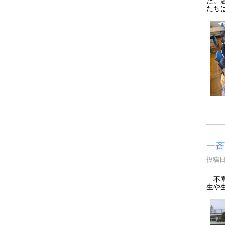
たち
一斉
投稿日時
不審
生や