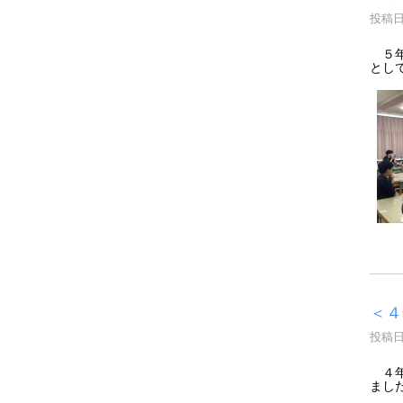
投稿日時
５年
とし
＜４
投稿日時
４年
まし