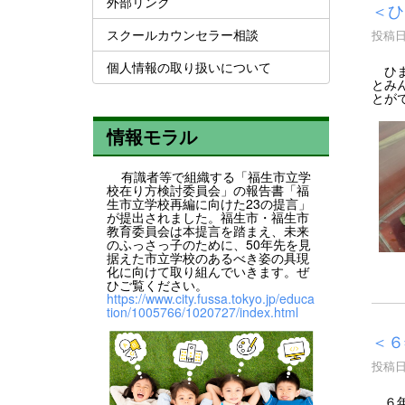
外部リンク
＜ひ
スクールカウンセラー相談
投稿日時
個人情報の取り扱いについて
ひま
とみ
とが
情報モラル
有識者等で組織する「福生市立学
校在り方検討委員会」の報告書「福
生市立学校再編に向けた23の提言」
が提出されました。福生市・福生市
教育委員会は本提言を踏まえ、未来
のふっさっ子のために、50年先を見
据えた市立学校のあるべき姿の具現
化に向けて取り組んでいきます。ぜ
ひご覧ください。
https://www.city.fussa.tokyo.jp/educa
tion/1005766/1020727/index.html
＜６
投稿日時
６年