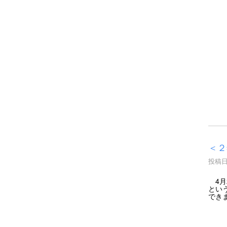
＜２
投稿日時
4月
とい
でき