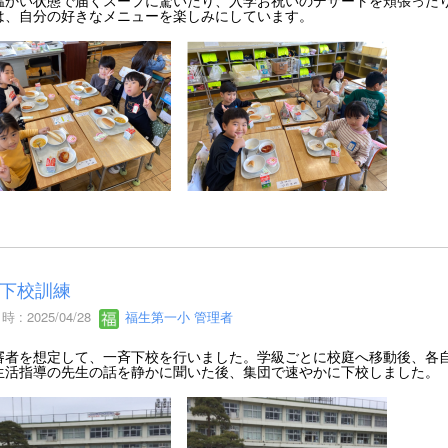
は、自分の好きなメニューを楽しみにしています。
下校訓練
 : 2025/04/28
福生第一小 管理者
者を想定して、一斉下校を行いました。学級ごとに校庭へ移動後、各自
生活指導の先生の話を静かに聞いた後、集団で速やかに下校しました。