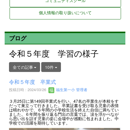
コミュニティスクール
個人情報の取り扱いについて
ブログ
令和５年度 学習の様子
全ての記事
10件
令和５年度 卒業式
投稿日時 : 2024/03/26
福生第一小 管理者
３月25日に第149回卒業式を行い、47名の卒業生が本校をす
だって巣立って行きました。卒業証書を受け取る児童の表情
は晴れやかで、６年間の小学校生活を終えた自信に満ちてい
ました。６年間を振り返る門出の言葉では、涙を浮かべなが
ら思い出を話す児童の姿に会場中が感動に包まれました。中
学校での活躍を期待しています。