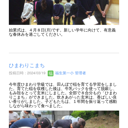
始業式は、４月８日(月)です。新しい学年に向けて、有意義
な春休みを過ごしてください。
ひまわりこまち
投稿日時 : 2024/03/19
福生第一小 管理者
今年度ひまわり学級では、田んぼで稲を育てる学習をしまし
た。育てた稲を収穫した後は、牛乳パックを使って脱穀し、
もみ殻をとって玄米にしました。全部で８合分もの「ひまわ
りこまち」ができました。炊きあがった玄米は、香ばしい良
い香りがしました。子どもたちは、１年間を振り返って感動
しながら味わって食べました。