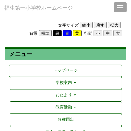
福生第一小学校ホームページ
Toggl
文字サイズ
背景
行間
メニュー
トップページ
学校案内
おたより
教育活動
各種届出