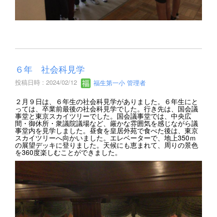
６年 社会科見学
投稿日時 : 2024/02/12
福生第一小 管理者
２月９日は、６年生の社会科見学がありました。６年生にと
っては、卒業前最後の社会科見学でした。行き先は、国会議
事堂と東京スカイツリーでした。国会議事堂では、中央広
間・御休所・衆議院議場など、厳かな雰囲気を感じながら議
事堂内を見学しました。昼食を皇居外苑で食べた後は、東京
スカイツリーへ向かいました。エレベーターで、地上350ｍ
の展望デッキに登りました。天候にも恵まれて、周りの景色
を360度楽しむことができました。