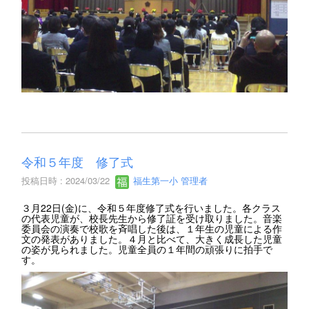
令和５年度 修了式
投稿日時 : 2024/03/22
福生第一小 管理者
３月22日(金)に、令和５年度修了式を行いました。各クラス
の代表児童が、校長先生から修了証を受け取りました。音楽
委員会の演奏で校歌を斉唱した後は、１年生の児童による作
文の発表がありました。４月と比べて、大きく成長した児童
の姿が見られました。児童全員の１年間の頑張りに拍手で
す。