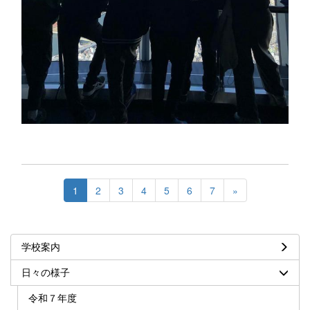
1
2
3
4
5
6
7
»
学校案内
日々の様子
令和７年度