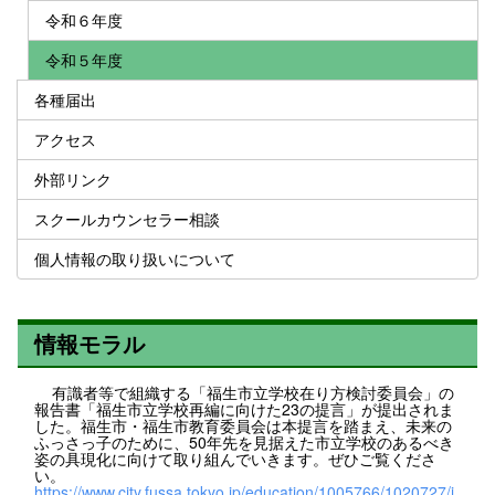
令和６年度
令和５年度
各種届出
アクセス
外部リンク
スクールカウンセラー相談
個人情報の取り扱いについて
情報モラル
有識者等で組織する「福生市立学校在り方検討委員会」の
報告書「福生市立学校再編に向けた23の提言」が提出されま
した。福生市・福生市教育委員会は本提言を踏まえ、未来の
ふっさっ子のために、50年先を見据えた市立学校のあるべき
姿の具現化に向けて取り組んでいきます。ぜひご覧くださ
い。
https://www.city.fussa.tokyo.jp/education/1005766/1020727/i