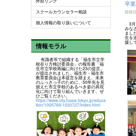
外部リンク
卒業
スクールカウンセラー相談
投稿日時
個人情報の取り扱いについて
3月
みな
まし
生を
援し
情報モラル
有識者等で組織する「福生市立学
校在り方検討委員会」の報告書「福
生市立学校再編に向けた23の提言」
が提出されました。福生市・福生市
教育委員会は本提言を踏まえ、未来
のふっさっ子のために、50年先を見
据えた市立学校のあるべき姿の具現
化に向けて取り組んでいきます。ぜ
ひご覧ください。
https://www.city.fussa.tokyo.jp/educa
tion/1005766/1020727/index.html