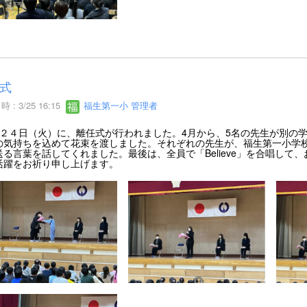
式
 : 3/25 16:15
福生第一小 管理者
２４日（火）に、離任式が行われました。4月から、5名の先生が別の
の気持ちを込めて花束を渡しました。それぞれの先生が、福生第一小学
送る言葉を話してくれました。最後は、全員で「Believe」を合唱し
活躍をお祈り申し上げます。