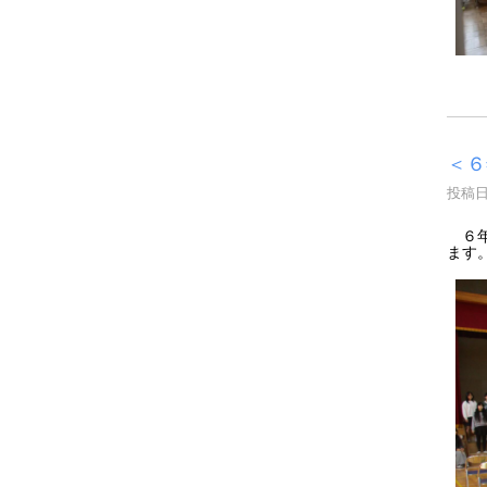
＜６
投稿日時
６年
ます