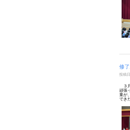
修了
投稿日時
３月
頑張
童が
でき