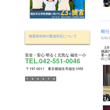
離任
地震発生時の緊急対応について
投稿日時
3月
感謝
安全・安心 明るく元気な 福生一小
童へ
TEL.042-551-0046
のご
〒197-0011 東京都福生市福生1055
7
6
4
3
7
4