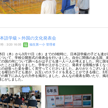
本語学級＞外国の文化発表会
 : 3/20 16:05
福生第一小 管理者
5日（木）から3月11日（水）までの3校時に、日本語学級の子ども達
について、学校公開形式の発表会を行いました。自分に関係のある国、
どの国の何について調べるかは子ども達一人一人が考えました。同じ国
べたことは異なりました。学年が上がるごとに、発表する情報が多くな
なの頑張った姿を優しく見守ってくださいました。ありがとうございま
る曜日の子ども達が、お互いのスライドを見ることができる様に、3月2
での廊下にみんなの力作を掲示しました。みんなの発表を聞いたり、掲
感じがしました。