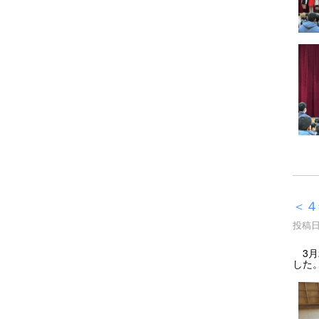
＜４
投稿日時
3月
した