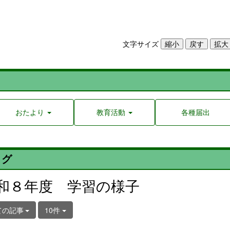
文字サイズ
おたより
教育活動
各種届出
ログ
和８年度 学習の様子
ての記事
10件