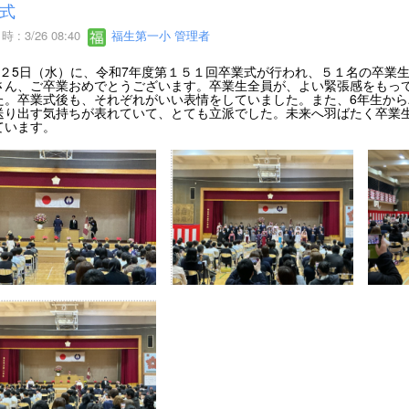
式
 : 3/26 08:40
福生第一小 管理者
２5日（水）に、令和7年度第１５１回卒業式が行われ、５１名の卒業
さん、ご卒業おめでとうございます。卒業生全員が、よい緊張感をもっ
た。卒業式後も、それぞれがいい表情をしていました。また、6年生から
送り出す気持ちが表れていて、とても立派でした。未来へ羽ばたく卒業
ています。