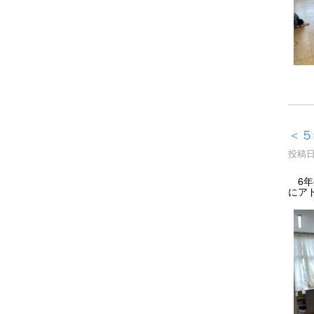
＜５
投稿日時
6年
にア