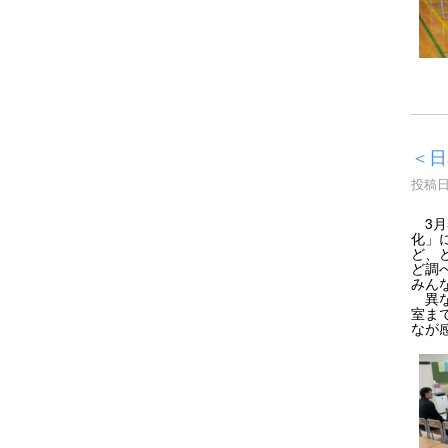
＜日
投稿日時
3月
化」
ど、
ど調
みん
異な
室ま
なが