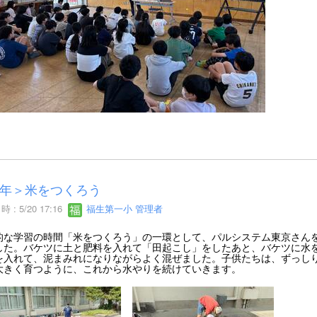
年＞米をつくろう
 : 5/20 17:16
福生第一小 管理者
的な学習の時間「米をつくろう」の一環として、パルシステム東京さん
した。バケツに土と肥料を入れて「田起こし」をしたあと、バケツに水
を入れて、泥まみれになりながらよく混ぜました。子供たちは、ずっし
大きく育つように、これから水やりを続けていきます。