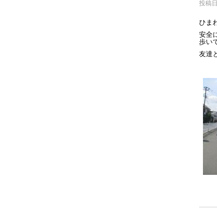
投稿日時
ひま
安全
歩い
友達