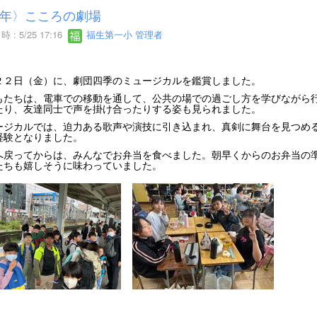
年〉こころの劇場
 : 5/25 17:16
福生第一小 管理者
２２日（金）に、劇団四季のミュージカルを鑑賞しました。
もたちは、電車での移動を通して、公共の場での過ごし方を学びながら
たり、友達同士で声を掛け合ったりする姿も見られました。
ージカルでは、迫力ある歌声や演技に引き込まれ、真剣に舞台を見つめ
経験となりました。
へ戻ってからは、みんなでお弁当を食べました。朝早くからのお弁当の
たちも嬉しそうに味わっていました。