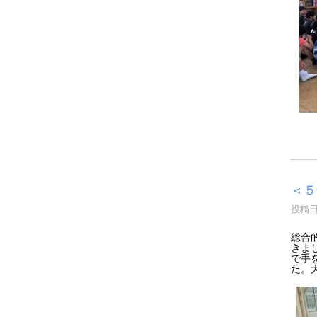
＜５
投稿日時
総合
きま
で手
た。