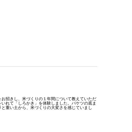
をお招きし、米づくりの１年間について教えていただ
をいれて「しろかき」を体験しました。バケツの底ま
りと重い土から、米づくりの大変さを感じていまし