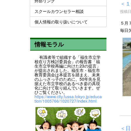
外部リンク
＜１
スクールカウンセラー相談
投稿日時
個人情報の取り扱いについて
５月
毎日
情報モラル
有識者等で組織する「福生市立学
校在り方検討委員会」の報告書「福
生市立学校再編に向けた23の提言」
が提出されました。福生市・福生市
教育委員会は本提言を踏まえ、未来
のふっさっ子のために、50年先を見
据えた市立学校のあるべき姿の具現
化に向けて取り組んでいきます。ぜ
ひご覧ください。
https://www.city.fussa.tokyo.jp/educa
tion/1005766/1020727/index.html
＜日