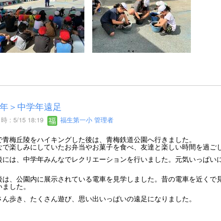
年＞中学年遠足
 : 5/15 18:19
福生第一小 管理者
で青梅丘陵をハイキングした後は、青梅鉄道公園へ行きました。
なで楽しみにしていたお弁当やお菓子を食べ、友達と楽しい時間を過ご
後には、中学年みんなでレクリエーションを行いました。元気いっぱい
。
後は、公園内に展示されている電車を見学しました。昔の電車を近くで
いました。
さん歩き、たくさん遊び、思い出いっぱいの遠足になりました。