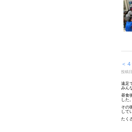
＜４
投稿日時
遠足
みん
昼食
した
その
して
たく