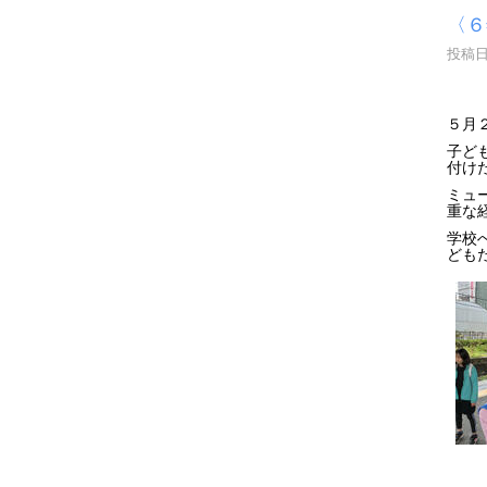
〈６
投稿日時
５月
子ど
付け
ミュ
重な
学校
ども