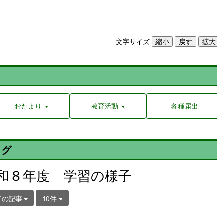
文字サイズ
おたより
教育活動
各種届出
ログ
和８年度 学習の様子
ての記事
10件