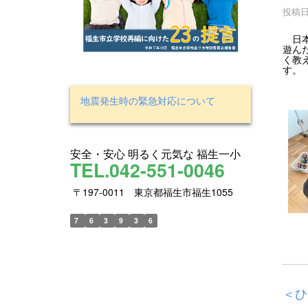
投稿日時
日本
遊ん
く教
す。
地震発生時の緊急対応について
安全・安心 明るく元気な 福生一小
TEL.042-551-0046
〒197-0011 東京都福生市福生1055
7
6
3
9
3
6
＜ひ