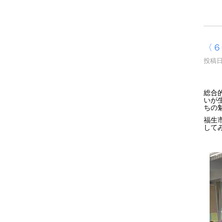
〈６
投稿日時
総合
いが
ちの
福生
して