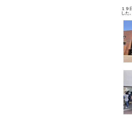
１９
した