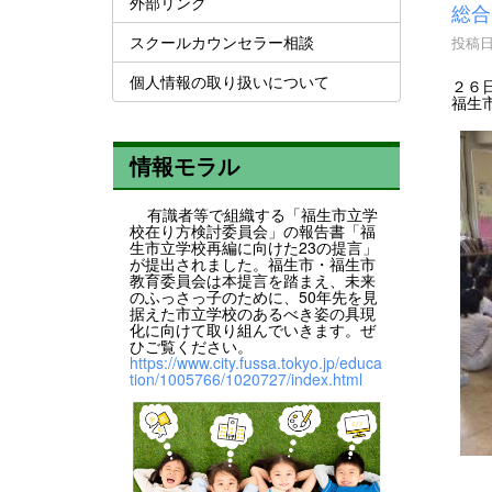
外部リンク
総合
スクールカウンセラー相談
投稿日時
個人情報の取り扱いについて
２６
福生
情報モラル
有識者等で組織する「福生市立学
校在り方検討委員会」の報告書「福
生市立学校再編に向けた23の提言」
が提出されました。福生市・福生市
教育委員会は本提言を踏まえ、未来
のふっさっ子のために、50年先を見
据えた市立学校のあるべき姿の具現
化に向けて取り組んでいきます。ぜ
ひご覧ください。
https://www.city.fussa.tokyo.jp/educa
tion/1005766/1020727/index.html