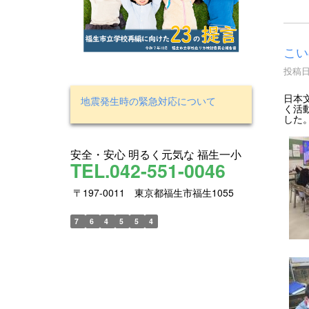
こい
投稿日時
日本
地震発生時の緊急対応について
く活
した
安全・安心 明るく元気な 福生一小
TEL.042-551-0046
〒197-0011 東京都福生市福生1055
7
6
4
5
5
4