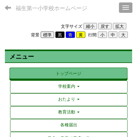
福生第一小学校ホームページ
Toggl
文字サイズ
背景
行間
メニュー
トップページ
学校案内
おたより
教育活動
各種届出