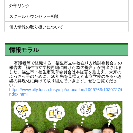
外部リンク
スクールカウンセラー相談
個人情報の取り扱いについて
情報モラル
有識者等で組織する「福生市立学校在り方検討委員会」の
報告書「福生市立学校再編に向けた23の提言」が提出されま
した。福生市・福生市教育委員会は本提言を踏まえ、未来の
ふっさっ子のために、50年先を見据えた市立学校のあるべき
姿の具現化に向けて取り組んでいきます。ぜひご覧くださ
い。
https://www.city.fussa.tokyo.jp/education/1005766/1020727/i
ndex.html