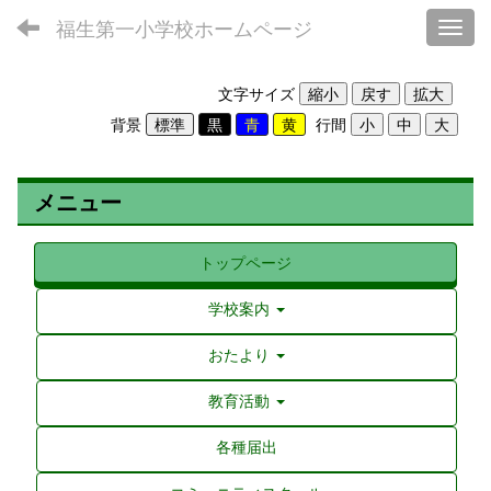
福生第一小学校ホームページ
Toggl
文字サイズ
背景
行間
メニュー
トップページ
学校案内
おたより
教育活動
各種届出