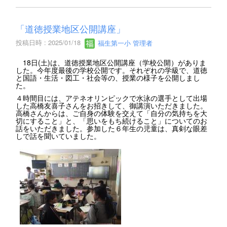
「道徳授業地区公開講座」
投稿日時 : 2025/01/18
福生第一小 管理者
18日(土)は、道徳授業地区公開講座（学校公開）がありま
した。今年度最後の学校公開です。それぞれの学級で、道徳
と国語・生活・図工・社会等の、授業の様子を公開しまし
た。
４時間目には、アテネオリンピックで水泳の選手として出場
した高橋友喜子さんをお招きして、御講演いただきました。
高橋さんからは、ご自身の体験を交えて「自分の気持ちを大
切にすること」と、「思いをもち続けること」についてのお
話をいただきました。参加した６年生の児童は、真剣な眼差
しで話を聞いていました。