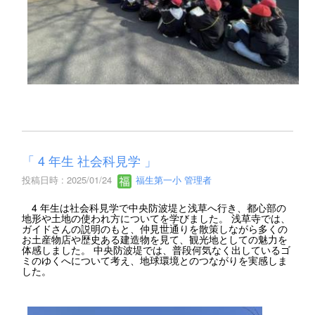
「 4 年生 社会科見学 」
投稿日時 : 2025/01/24
福生第一小 管理者
4 年生は社会科見学で中央防波堤と浅草へ行き、都心部の
地形や土地の使われ方についてを学びました。 浅草寺では、
ガイドさんの説明のもと、仲見世通りを散策しながら多くの
お土産物店や歴史ある建造物を見て、観光地としての魅力を
体感しました。 中央防波堤では、普段何気なく出しているゴ
ミのゆくへについて考え、地球環境とのつながりを実感しま
した。