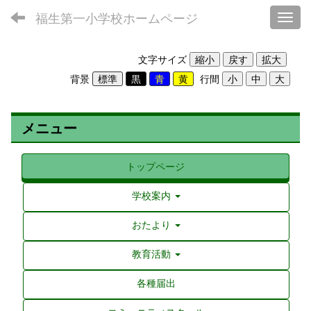
福生第一小学校ホームページ
Toggl
文字サイズ
背景
行間
メニュー
トップページ
学校案内
おたより
教育活動
各種届出