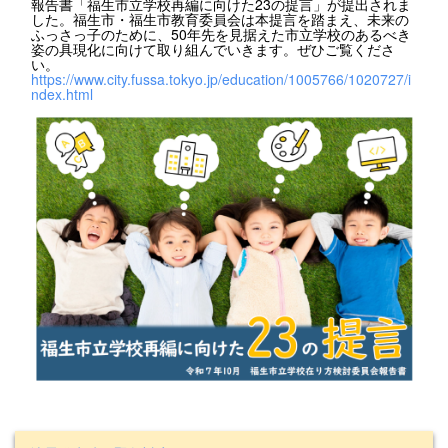
報告書「福生市立学校再編に向けた23の提言」が提出されま
した。福生市・福生市教育委員会は本提言を踏まえ、未来の
ふっさっ子のために、50年先を見据えた市立学校のあるべき
姿の具現化に向けて取り組んでいきます。ぜひご覧くださ
い。
https://www.city.fussa.tokyo.jp/education/1005766/1020727/i
ndex.html