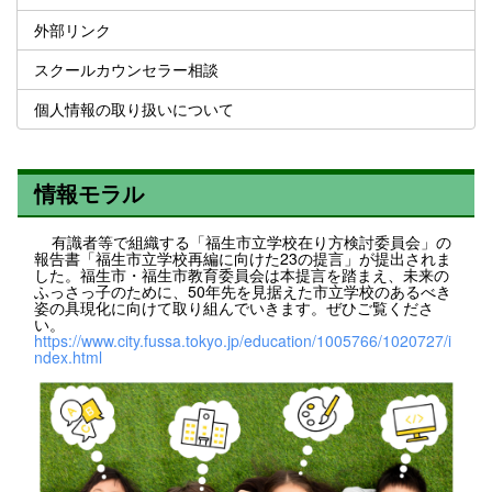
外部リンク
スクールカウンセラー相談
個人情報の取り扱いについて
情報モラル
有識者等で組織する「福生市立学校在り方検討委員会」の
報告書「福生市立学校再編に向けた23の提言」が提出されま
した。福生市・福生市教育委員会は本提言を踏まえ、未来の
ふっさっ子のために、50年先を見据えた市立学校のあるべき
姿の具現化に向けて取り組んでいきます。ぜひご覧くださ
い。
https://www.city.fussa.tokyo.jp/education/1005766/1020727/i
ndex.html