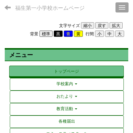
福生第一小学校ホームページ
Toggl
文字サイズ
背景
行間
メニュー
トップページ
学校案内
おたより
教育活動
各種届出