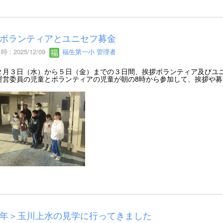
ボランティアとユニセフ募金
 : 2025/12/09
福生第一小 管理者
月３日（水）から５日（金）までの３日間、挨拶ボランティア及びユニ
運営委員の児童とボランティアの児童が朝の8時から参加して、挨拶や
年＞玉川上水の見学に行ってきました