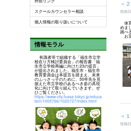
外部リンク
＜２
スクールカウンセラー相談
投稿日時
個人情報の取り扱いについて
体育
めま
跳べ
お互
情報モラル
有識者等で組織する「福生市立学
校在り方検討委員会」の報告書「福
生市立学校再編に向けた23の提言」
が提出されました。福生市・福生市
教育委員会は本提言を踏まえ、未来
のふっさっ子のために、50年先を見
据えた市立学校のあるべき姿の具現
化に向けて取り組んでいきます。ぜ
ひご覧ください。
https://www.city.fussa.tokyo.jp/educa
tion/1005766/1020727/index.html
＜１
投稿日時