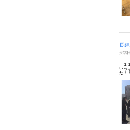
長縄
投稿日時
１１
いっ
た！