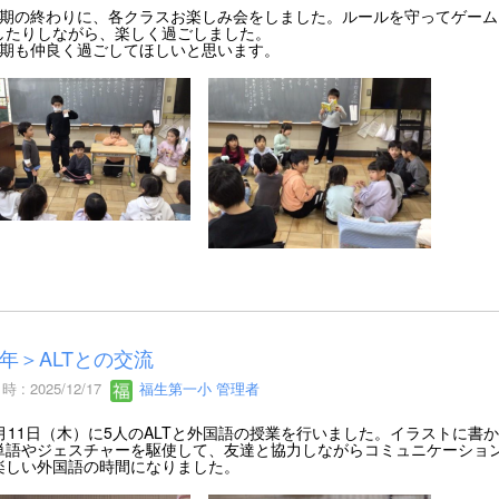
期の終わりに、各クラスお楽しみ会をしました。ルールを守ってゲーム
したりしながら、楽しく過ごしました。
期も仲良く過ごしてほしいと思います。
年＞ALTとの交流
 : 2025/12/17
福生第一小 管理者
月11日（木）に5人のALTと外国語の授業を行いました。イラストに書
単語やジェスチャーを駆使して、友達と協力しながらコミュニケーショ
楽しい外国語の時間になりました。