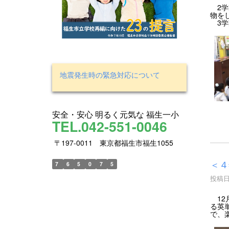
2学
物を
3学
地震発生時の緊急対応について
安全・安心 明るく元気な 福生一小
TEL.042-551-0046
〒197-0011 東京都福生市福生1055
＜４
7
6
5
0
7
5
投稿日時
12
る英
で、