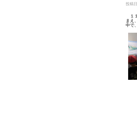
投稿日時
１１
まえ
中で