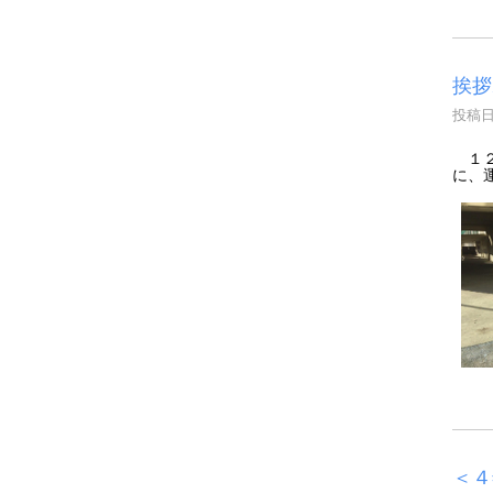
挨拶
投稿日時
１２
に、
＜４