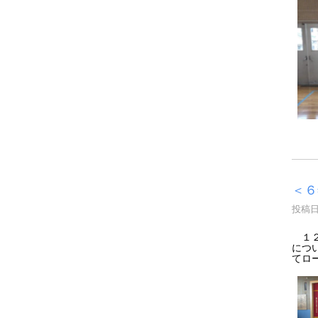
＜６
投稿日時
１２
につ
てロ