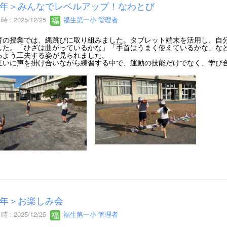
年＞みんなでレベルアップ！なわとび
 : 2025/12/25
福生第一小 管理者
の授業では、縄跳びに取り組みました。タブレット端末を活用し、自分
した。「ひざは曲がっているかな」「手首はうまく使えているかな」な
るよう工夫する姿が見られました。
いに声を掛け合いながら練習する中で、運動の技能だけでなく、学び
年＞お楽しみ会
 : 2025/12/25
福生第一小 管理者