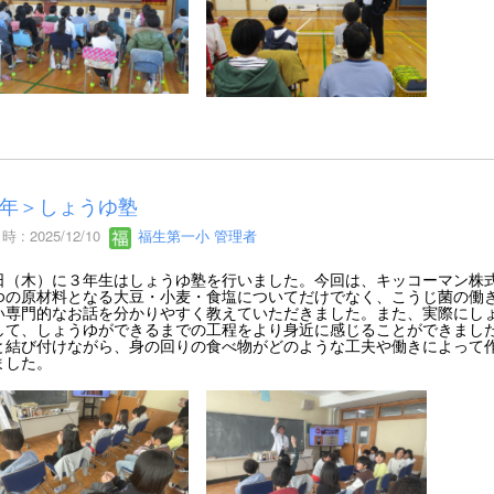
年＞しょうゆ塾
 : 2025/12/10
福生第一小 管理者
（木）に３年生はしょうゆ塾を行いました。今回は、キッコーマン株式
ゆの原材料となる大豆・小麦・食塩についてだけでなく、こうじ菌の働
い専門的なお話を分かりやすく教えていただきました。また、実際にし
して、しょうゆができるまでの工程をより身近に感じることができまし
と結び付けながら、身の回りの食べ物がどのような工夫や働きによって
ました。