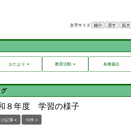
文字サイズ
おたより
教育活動
各種届出
ログ
和８年度 学習の様子
ての記事
10件