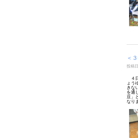
＜３
投稿日時
４日
ょう
きな
を通
豆」
なり