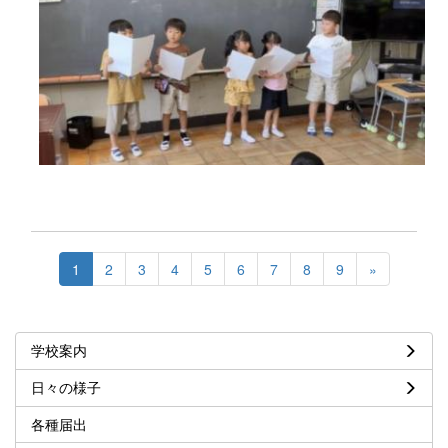
1
2
3
4
5
6
7
8
9
»
学校案内
日々の様子
各種届出