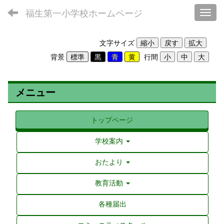
福生第一小学校ホームページ
Toggl
文字サイズ
背景
行間
メニュー
トップページ
学校案内
おたより
教育活動
各種届出