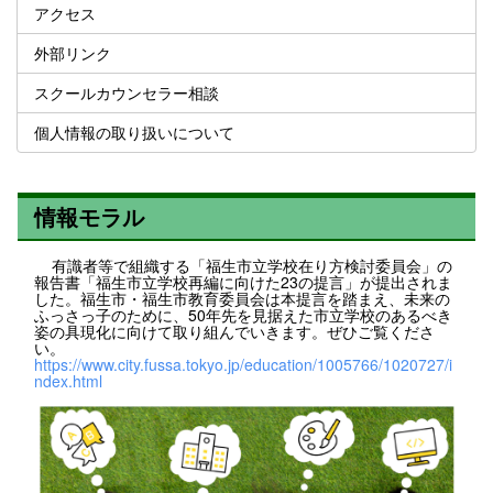
アクセス
外部リンク
スクールカウンセラー相談
個人情報の取り扱いについて
情報モラル
有識者等で組織する「福生市立学校在り方検討委員会」の
報告書「福生市立学校再編に向けた23の提言」が提出されま
した。福生市・福生市教育委員会は本提言を踏まえ、未来の
ふっさっ子のために、50年先を見据えた市立学校のあるべき
姿の具現化に向けて取り組んでいきます。ぜひご覧くださ
い。
https://www.city.fussa.tokyo.jp/education/1005766/1020727/i
ndex.html