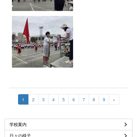
1
2
3
4
5
6
7
8
9
»
学校案内
日々の様子