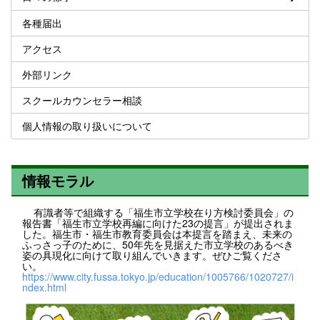
各種届出
アクセス
外部リンク
スクールカウンセラー相談
個人情報の取り扱いについて
情報モラル
有識者等で組織する「福生市立学校在り方検討委員会」の
報告書「福生市立学校再編に向けた23の提言」が提出されま
した。福生市・福生市教育委員会は本提言を踏まえ、未来の
ふっさっ子のために、50年先を見据えた市立学校のあるべき
姿の具現化に向けて取り組んでいきます。ぜひご覧くださ
い。
https://www.city.fussa.tokyo.jp/education/1005766/1020727/i
ndex.html