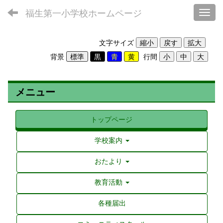
福生第一小学校ホームページ
Toggl
文字サイズ
背景
行間
メニュー
トップページ
学校案内
おたより
教育活動
各種届出