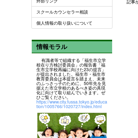
外部リンク
記事
スクールカウンセラー相談
個人情報の取り扱いについて
情報モラル
有識者等で組織する「福生市立学
校在り方検討委員会」の報告書「福
生市立学校再編に向けた23の提言」
が提出されました。福生市・福生市
教育委員会は本提言を踏まえ、未来
のふっさっ子のために、50年先を見
据えた市立学校のあるべき姿の具現
化に向けて取り組んでいきます。ぜ
ひご覧ください。
https://www.city.fussa.tokyo.jp/educa
tion/1005766/1020727/index.html