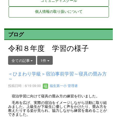
コミュニティスクール
個人情報の取り扱いについて
ブログ
令和８年度 学習の様子
全ての記事
1件
＜ひまわり学級＞宿泊事前学習～寝具の畳み方
～
投稿日時 : 6/19 09:00
福生第一小 管理者
宿泊学習に向けて寝具の畳み方の練習を行いました。
毛布を広げ、実際の宿泊をイメージしながら活動に取り組
みました。上級生が下級生に優しく声をかけたり、畳み方を
教えたりする姿が見られ、協力しながら練習を進めることが
できました。