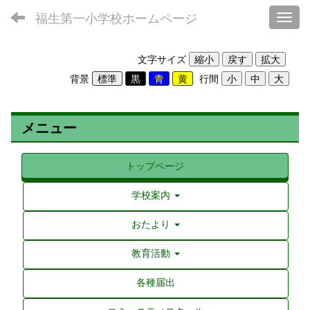
福生第一小学校ホームページ
Toggl
文字サイズ
背景
行間
メニュー
トップページ
学校案内
おたより
教育活動
各種届出