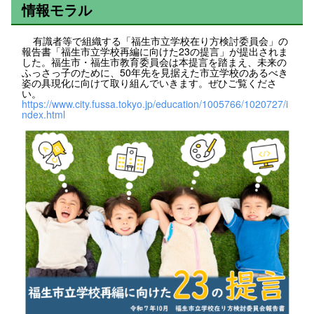
情報モラル
有識者等で組織する「福生市立学校在り方検討委員会」の
報告書「福生市立学校再編に向けた23の提言」が提出されま
した。福生市・福生市教育委員会は本提言を踏まえ、未来の
ふっさっ子のために、50年先を見据えた市立学校のあるべき
姿の具現化に向けて取り組んでいきます。ぜひご覧くださ
い。
https://www.city.fussa.tokyo.jp/education/1005766/1020727/i
ndex.html