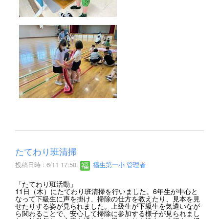
たてわり班清掃
投稿日時 : 6/11 17:50
福生第一小 管理者
「たてわり班活動」
11日（木）にたてわり班清掃を行いました。6年生が中心と
なって下級生に声を掛け、掃除の仕方を教えたり、見本を見
せたりする姿が見られました。上級生が下級生を気遣いなが
ら関わることで、安心して掃除に参加する様子が見られまし