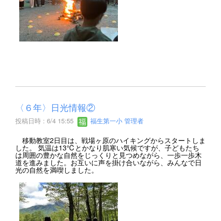
〈６年〉日光情報②
投稿日時 : 6/4 15:55
福生第一小 管理者
移動教室2日目は、戦場ヶ原のハイキングからスタートしま
した。 気温は13℃とかなり肌寒い気候ですが、子どもたち
は周囲の豊かな自然をじっくりと見つめながら、一歩一歩木
道を進みました。お互いに声を掛け合いながら、みんなで日
光の自然を満喫しました。