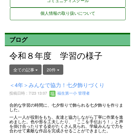
コミュニティスクール
個人情報の取り扱いについて
ブログ
令和８年度 学習の様子
全ての記事
20件
＜4年＞みんなで協力！七夕飾りづくり
投稿日時 : 7/23 13:07
福生第一小 管理者
合的な学習の時間に、七夕祭りで飾られる七夕飾りを作りま
した。
一人一人が役割をもち、友達と協力しながら丁寧に作業を進
めました。色や形を工夫したり、「ここを手伝おう！」と声
を掛け合ったりする姿がたくさん見られ、学級みんなで力を
合わせて素敵な作品を完成させることができました。