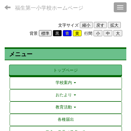
福生第一小学校ホームページ
Toggl
文字サイズ
背景
行間
メニュー
トップページ
学校案内
おたより
教育活動
各種届出