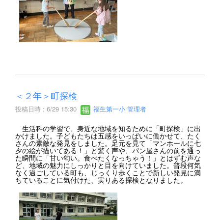
＜２年＞町探検
投稿日時 : 6/29 15:30
福生第一小 管理者
生活科の学習で、身近な地域を知るために「町探検」に出
かけました。子どもたちは五感をいっぱいに働かせて、たく
さんの素敵な発見をしました。足元を見て「マンホールに七
夕の絵が描いてある！」と驚く声や、パン屋さんの前を通っ
た瞬間に「甘い匂い。食べたくなっちゃう！」とはずむ声な
ど、地域の魅力にしっかりと目を向けていました。普段何気
なく過ごしている町も、じっくり歩くことで新しい発見に満
ちていることに気付けた、実りある探検となりました。