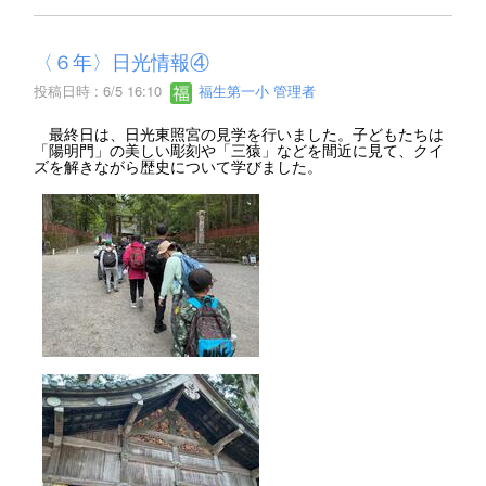
〈６年〉日光情報④
投稿日時 : 6/5 16:10
福生第一小 管理者
最終日は、日光東照宮の見学を行いました。子どもたちは
「陽明門」の美しい彫刻や「三猿」などを間近に見て、クイ
ズを解きながら歴史について学びました。