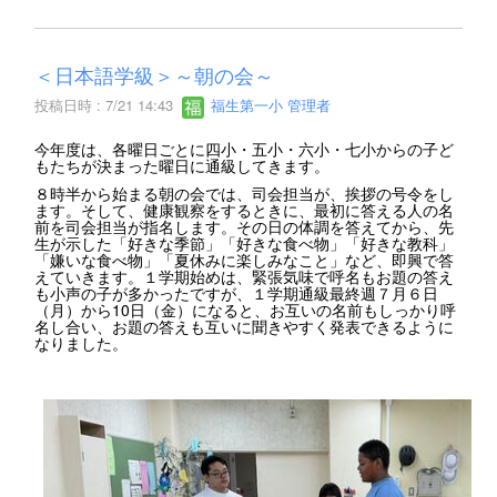
＜日本語学級＞～朝の会～
投稿日時 : 7/21 14:43
福生第一小 管理者
今年度は、各曜日ごとに四小・五小・六小・七小からの子ど
もたちが決まった曜日に通級してきます。
８時半から始まる朝の会では、司会担当が、挨拶の号令をし
ます。そして、健康観察をするときに、最初に答える人の名
前を司会担当が指名します。その日の体調を答えてから、先
生が示した「好きな季節」「好きな食べ物」「好きな教科」
「嫌いな食べ物」「夏休みに楽しみなこと」など、即興で答
えていきます。１学期始めは、緊張気味で呼名もお題の答え
も小声の子が多かったですが、１学期通級最終週７月６日
（月）から10日（金）になると、お互いの名前もしっかり呼
名し合い、お題の答えも互いに聞きやすく発表できるように
なりました。