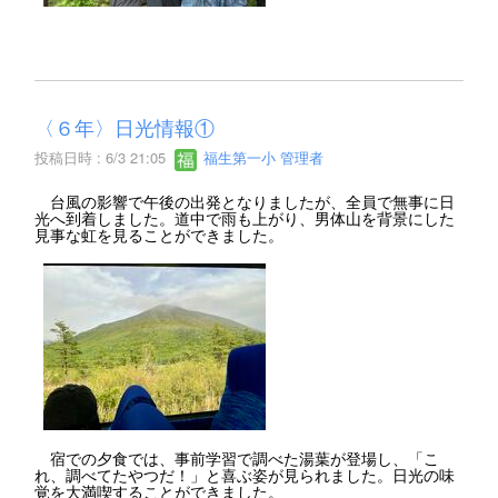
〈６年〉日光情報①
投稿日時 : 6/3 21:05
福生第一小 管理者
台風の影響で午後の出発となりましたが、全員で無事に日
光へ到着しました。道中で雨も上がり、男体山を背景にした
見事な虹を見ることができました。
宿での夕食では、事前学習で調べた湯葉が登場し、「こ
れ、調べてたやつだ！」と喜ぶ姿が見られました。日光の味
覚を大満喫することができました。