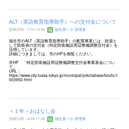
ALT（英語教育指導助手）への交付金について
投稿日時 : 7/10 13:46
福生第一小 管理者
福生市のALT（英語教育指導助手）の配置事業には、財源と
して防衛省の交付金（特定防衛施設周辺整備調整交付金）を
活用しています。
詳細につきましては、市のHPを御覧ください。
市HP 「特定防衛施設周辺整備調整交付金事業基金につい
て」
URL：
https://www.city.fussa.tokyo.jp/municipal/yokotabase/koufu/1
003952.html
＜１年＞おはなし会
投稿日時 : 6/29 17:30
福生第一小 管理者