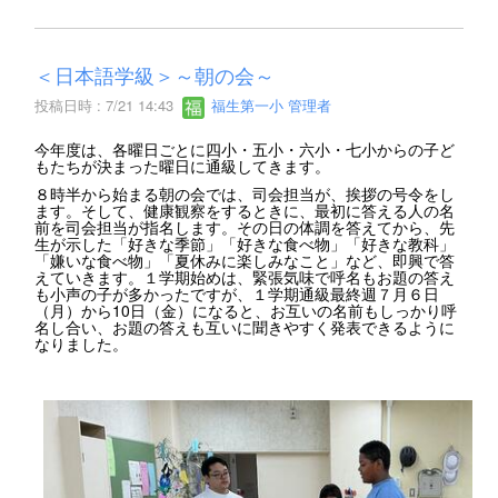
＜日本語学級＞～朝の会～
投稿日時 : 7/21 14:43
福生第一小 管理者
今年度は、各曜日ごとに四小・五小・六小・七小からの子ど
もたちが決まった曜日に通級してきます。
８時半から始まる朝の会では、司会担当が、挨拶の号令をし
ます。そして、健康観察をするときに、最初に答える人の名
前を司会担当が指名します。その日の体調を答えてから、先
生が示した「好きな季節」「好きな食べ物」「好きな教科」
「嫌いな食べ物」「夏休みに楽しみなこと」など、即興で答
えていきます。１学期始めは、緊張気味で呼名もお題の答え
も小声の子が多かったですが、１学期通級最終週７月６日
（月）から10日（金）になると、お互いの名前もしっかり呼
名し合い、お題の答えも互いに聞きやすく発表できるように
なりました。