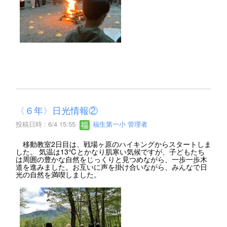
〈６年〉日光情報②
投稿日時 : 6/4 15:55
福生第一小 管理者
移動教室2日目は、戦場ヶ原のハイキングからスタートしま
した。 気温は13℃とかなり肌寒い気候ですが、子どもたち
は周囲の豊かな自然をじっくりと見つめながら、一歩一歩木
道を進みました。お互いに声を掛け合いながら、みんなで日
光の自然を満喫しました。