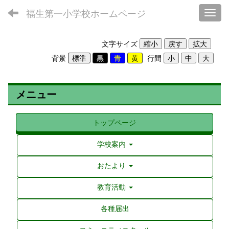
福生第一小学校ホームページ
Toggl
文字サイズ
背景
行間
メニュー
トップページ
学校案内
おたより
教育活動
各種届出