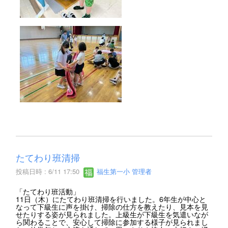
たてわり班清掃
投稿日時 : 6/11 17:50
福生第一小 管理者
「たてわり班活動」
11日（木）にたてわり班清掃を行いました。6年生が中心と
なって下級生に声を掛け、掃除の仕方を教えたり、見本を見
せたりする姿が見られました。上級生が下級生を気遣いなが
ら関わることで、安心して掃除に参加する様子が見られまし