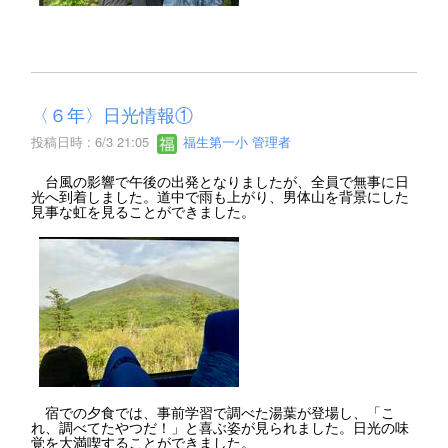
〈６年〉日光情報①
投稿日時 : 6/3 21:05
福生第一小 管理者
台風の影響で午後の出発となりましたが、全員で無事に日
光へ到着しました。道中で雨も上がり、男体山を背景にした
見事な虹を見ることができました。
宿での夕食では、事前学習で調べた湯葉が登場し、「こ
れ、調べてたやつだ！」と喜ぶ姿が見られました。日光の味
覚を大満喫することができました。