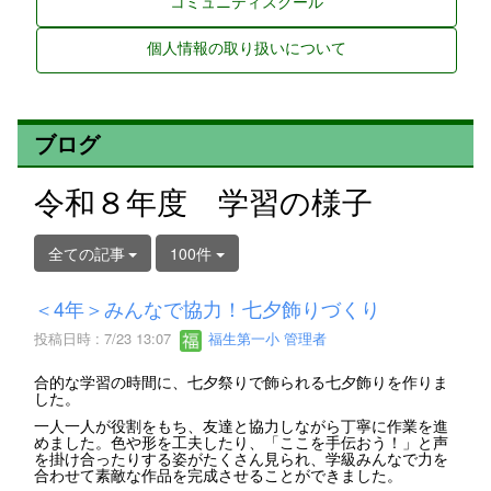
コミュニティスクール
個人情報の取り扱いについて
ブログ
令和８年度 学習の様子
全ての記事
100件
＜4年＞みんなで協力！七夕飾りづくり
投稿日時 : 7/23 13:07
福生第一小 管理者
合的な学習の時間に、七夕祭りで飾られる七夕飾りを作りま
した。
一人一人が役割をもち、友達と協力しながら丁寧に作業を進
めました。色や形を工夫したり、「ここを手伝おう！」と声
を掛け合ったりする姿がたくさん見られ、学級みんなで力を
合わせて素敵な作品を完成させることができました。