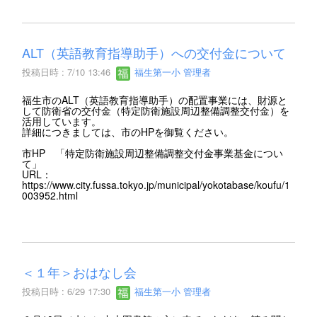
ALT（英語教育指導助手）への交付金について
投稿日時 : 7/10 13:46
福生第一小 管理者
福生市のALT（英語教育指導助手）の配置事業には、財源と
して防衛省の交付金（特定防衛施設周辺整備調整交付金）を
活用しています。
詳細につきましては、市のHPを御覧ください。
市HP 「特定防衛施設周辺整備調整交付金事業基金につい
て」
URL：
https://www.city.fussa.tokyo.jp/municipal/yokotabase/koufu/1
003952.html
＜１年＞おはなし会
投稿日時 : 6/29 17:30
福生第一小 管理者