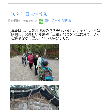
〈６年〉日光情報④
投稿日時 : 6/5 16:10
福生第一小 管理者
最終日は、日光東照宮の見学を行いました。子どもたちは
「陽明門」の美しい彫刻や「三猿」などを間近に見て、クイ
ズを解きながら歴史について学びました。