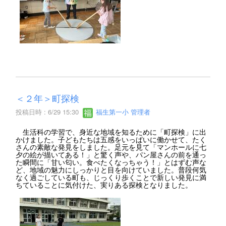
＜２年＞町探検
投稿日時 : 6/29 15:30
福生第一小 管理者
生活科の学習で、身近な地域を知るために「町探検」に出
かけました。子どもたちは五感をいっぱいに働かせて、たく
さんの素敵な発見をしました。足元を見て「マンホールに七
夕の絵が描いてある！」と驚く声や、パン屋さんの前を通っ
た瞬間に「甘い匂い。食べたくなっちゃう！」とはずむ声な
ど、地域の魅力にしっかりと目を向けていました。普段何気
なく過ごしている町も、じっくり歩くことで新しい発見に満
ちていることに気付けた、実りある探検となりました。