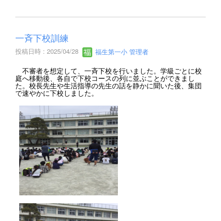
一斉下校訓練
投稿日時 : 2025/04/28
福生第一小 管理者
不審者を想定して、一斉下校を行いました。学級ごとに校
庭へ移動後、各自で下校コースの列に並ぶことができまし
た。校長先生や生活指導の先生の話を静かに聞いた後、集団
で速やかに下校しました。