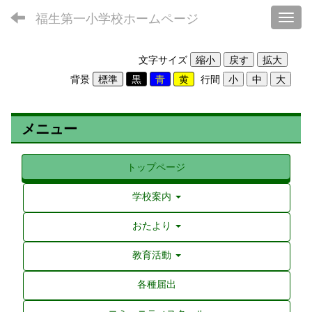
福生第一小学校ホームページ
Toggl
文字サイズ
背景
行間
メニュー
トップページ
学校案内
おたより
教育活動
各種届出