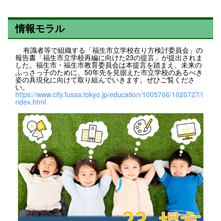
情報モラル
有識者等で組織する「福生市立学校在り方検討委員会」の
報告書「福生市立学校再編に向けた23の提言」が提出されま
した。福生市・福生市教育委員会は本提言を踏まえ、未来の
ふっさっ子のために、50年先を見据えた市立学校のあるべき
姿の具現化に向けて取り組んでいきます。ぜひご覧くださ
い。
https://www.city.fussa.tokyo.jp/education/1005766/1020727/i
ndex.html