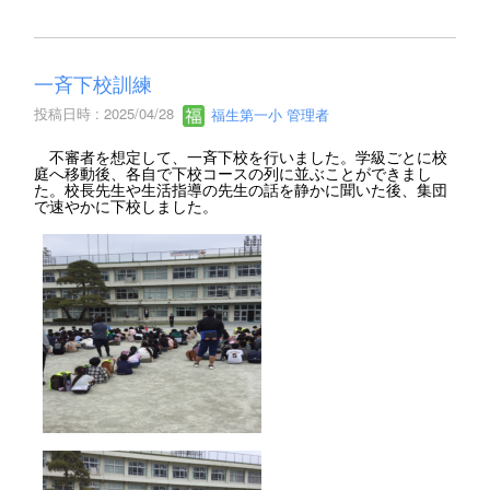
一斉下校訓練
投稿日時 : 2025/04/28
福生第一小 管理者
不審者を想定して、一斉下校を行いました。学級ごとに校
庭へ移動後、各自で下校コースの列に並ぶことができまし
た。校長先生や生活指導の先生の話を静かに聞いた後、集団
で速やかに下校しました。