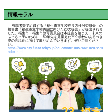
情報モラル
有識者等で組織する「福生市立学校在り方検討委員会」の
報告書「福生市立学校再編に向けた23の提言」が提出されま
した。福生市・福生市教育委員会は本提言を踏まえ、未来の
ふっさっ子のために、50年先を見据えた市立学校のあるべき
姿の具現化に向けて取り組んでいきます。ぜひご覧くださ
い。
https://www.city.fussa.tokyo.jp/education/1005766/1020727/i
ndex.html