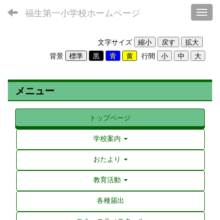
福生第一小学校ホームページ
Toggl
文字サイズ
背景
行間
メニュー
トップページ
学校案内
おたより
教育活動
各種届出