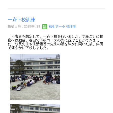
一斉下校訓練
投稿日時 : 2025/04/28
福生第一小 管理者
不審者を想定して、一斉下校を行いました。学級ごとに校
庭へ移動後、各自で下校コースの列に並ぶことができまし
た。校長先生や生活指導の先生の話を静かに聞いた後、集団
で速やかに下校しました。