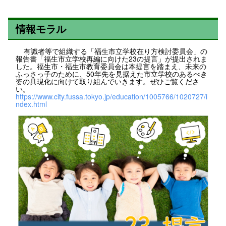
情報モラル
有識者等で組織する「福生市立学校在り方検討委員会」の
報告書「福生市立学校再編に向けた23の提言」が提出されま
した。福生市・福生市教育委員会は本提言を踏まえ、未来の
ふっさっ子のために、50年先を見据えた市立学校のあるべき
姿の具現化に向けて取り組んでいきます。ぜひご覧くださ
い。
https://www.city.fussa.tokyo.jp/education/1005766/1020727/i
ndex.html