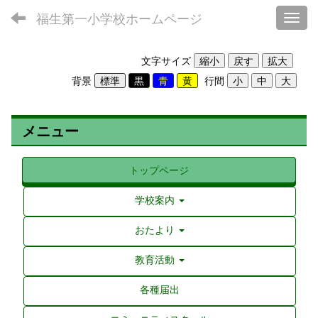
福生第一小学校ホームページ
Toggl
文字サイズ
背景
行間
メニュー
トップページ
学校案内
おたより
教育活動
各種届出