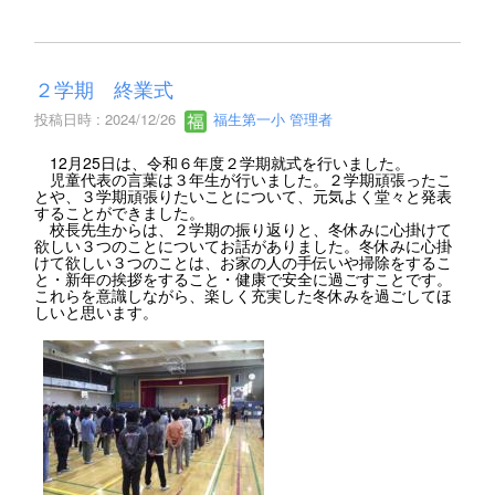
２学期 終業式
投稿日時 : 2024/12/26
福生第一小 管理者
12月25日は、令和６年度２学期就式を行いました。
児童代表の言葉は３年生が行いました。２学期頑張ったこ
とや、３学期頑張りたいことについて、元気よく堂々と発表
することができました。
校長先生からは、２学期の振り返りと、冬休みに心掛けて
欲しい３つのことについてお話がありました。冬休みに心掛
けて欲しい３つのことは、お家の人の手伝いや掃除をするこ
と・新年の挨拶をすること・健康で安全に過ごすことです。
これらを意識しながら、楽しく充実した冬休みを過ごしてほ
しいと思います。