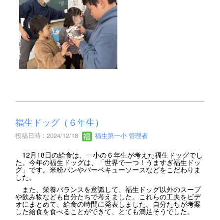
福生ドッグ（６年生）
投稿日時 : 2024/12/18
福生第一小 管理者
12月18日の給食は、一小の６年生が考えた福生ドッグでし
た。今年の福生ドッグは、「世界で一つ！うますぎ福生ドッ
グ」です。米粉パンやバーベキューソースなどをこだわりま
した。
また、栄養バランスを意識して、福生ドッグ以外のスープ
や飲み物なども自分たちで考えました。これらの工夫をビデ
オにまとめて、給食の時間に発表しました。自分たちが考案
した給食を食べることができて、とても満足そうでした。