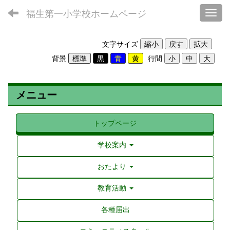
福生第一小学校ホームページ
Toggl
文字サイズ
背景
行間
メニュー
トップページ
学校案内
おたより
教育活動
各種届出