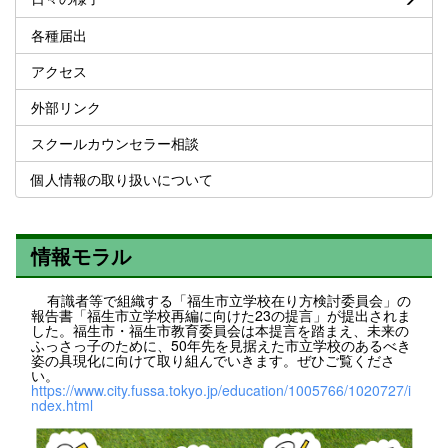
各種届出
アクセス
外部リンク
スクールカウンセラー相談
個人情報の取り扱いについて
情報モラル
有識者等で組織する「福生市立学校在り方検討委員会」の
報告書「福生市立学校再編に向けた23の提言」が提出されま
した。福生市・福生市教育委員会は本提言を踏まえ、未来の
ふっさっ子のために、50年先を見据えた市立学校のあるべき
姿の具現化に向けて取り組んでいきます。ぜひご覧くださ
い。
https://www.city.fussa.tokyo.jp/education/1005766/1020727/i
ndex.html