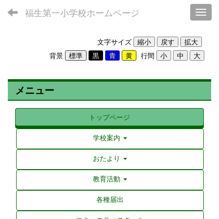
福生第一小学校ホームページ
Toggl
文字サイズ
背景
行間
メニュー
トップページ
学校案内
おたより
教育活動
各種届出