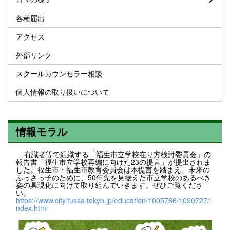
各種届出
アクセス
外部リンク
スクールカウンセラー相談
個人情報の取り扱いについて
情報モラル
有識者等で組織する「福生市立学校在り方検討委員会」の
報告書「福生市立学校再編に向けた23の提言」が提出されま
した。福生市・福生市教育委員会は本提言を踏まえ、未来の
ふっさっ子のために、50年先を見据えた市立学校のあるべき
姿の具現化に向けて取り組んでいきます。ぜひご覧くださ
い。
https://www.city.fussa.tokyo.jp/education/1005766/1020727/i
ndex.html