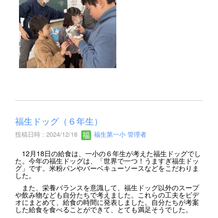
福生ドッグ（６年生）
投稿日時 : 2024/12/18
福生第一小 管理者
12月18日の給食は、一小の６年生が考えた福生ドッグでし
た。今年の福生ドッグは、「世界で一つ！うますぎ福生ドッ
グ」です。米粉パンやバーベキューソースなどをこだわりま
した。
また、栄養バランスを意識して、福生ドッグ以外のスープ
や飲み物なども自分たちで考えました。これらの工夫をビデ
オにまとめて、給食の時間に発表しました。自分たちが考案
した給食を食べることができて、とても満足そうでした。