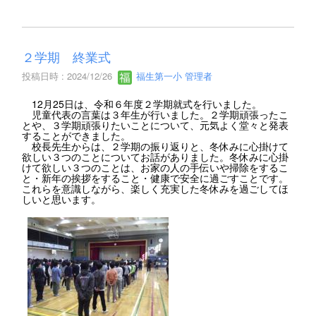
２学期 終業式
投稿日時 : 2024/12/26
福生第一小 管理者
12月25日は、令和６年度２学期就式を行いました。
児童代表の言葉は３年生が行いました。２学期頑張ったこ
とや、３学期頑張りたいことについて、元気よく堂々と発表
することができました。
校長先生からは、２学期の振り返りと、冬休みに心掛けて
欲しい３つのことについてお話がありました。冬休みに心掛
けて欲しい３つのことは、お家の人の手伝いや掃除をするこ
と・新年の挨拶をすること・健康で安全に過ごすことです。
これらを意識しながら、楽しく充実した冬休みを過ごしてほ
しいと思います。