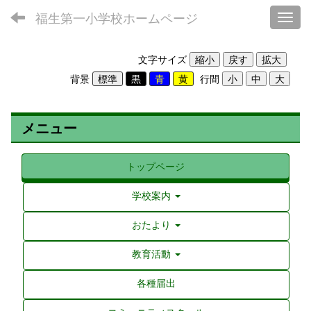
福生第一小学校ホームページ
Toggl
文字サイズ
背景
行間
メニュー
トップページ
学校案内
おたより
教育活動
各種届出