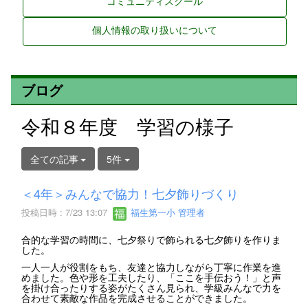
コミュニティスクール
個人情報の取り扱いについて
ブログ
令和８年度 学習の様子
全ての記事
5件
＜4年＞みんなで協力！七夕飾りづくり
投稿日時 : 7/23 13:07
福生第一小 管理者
合的な学習の時間に、七夕祭りで飾られる七夕飾りを作りま
した。
一人一人が役割をもち、友達と協力しながら丁寧に作業を進
めました。色や形を工夫したり、「ここを手伝おう！」と声
を掛け合ったりする姿がたくさん見られ、学級みんなで力を
合わせて素敵な作品を完成させることができました。