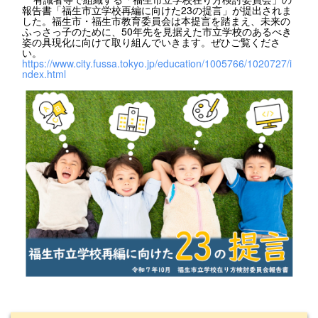
報告書「福生市立学校再編に向けた23の提言」が提出されま
した。福生市・福生市教育委員会は本提言を踏まえ、未来の
ふっさっ子のために、50年先を見据えた市立学校のあるべき
姿の具現化に向けて取り組んでいきます。ぜひご覧くださ
い。
https://www.city.fussa.tokyo.jp/education/1005766/1020727/i
ndex.html