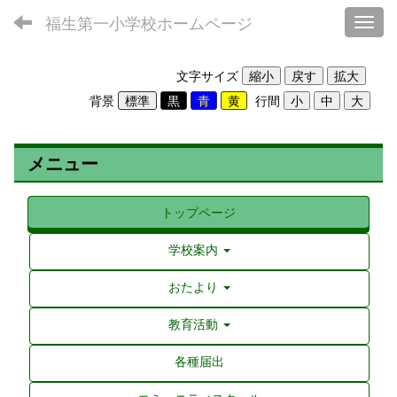
福生第一小学校ホームページ
Toggl
文字サイズ
背景
行間
メニュー
トップページ
学校案内
おたより
教育活動
各種届出