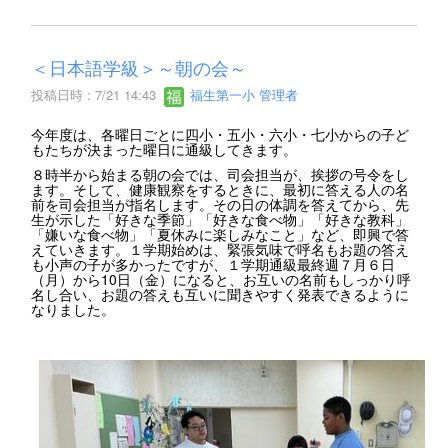
＜日本語学級＞～朝の会～
投稿日時 : 7/21 14:43
福生第一小 管理者
今年度は、各曜日ごとに四小・五小・六小・七小からの子ど
もたちが決まった曜日に通級してきます。
８時半から始まる朝の会では、司会担当が、挨拶の号令をし
ます。そして、健康観察をするときに、最初に答える人の名
前を司会担当が指名します。その日の体調を答えてから、先
生が示した「好きな季節」「好きな食べ物」「好きな教科」
「嫌いな食べ物」「夏休みに楽しみなこと」など、即興で答
えていきます。１学期始めは、緊張気味で呼名もお題の答え
も小声の子が多かったですが、１学期通級最終週７月６日
（月）から10日（金）になると、お互いの名前もしっかり呼
名し合い、お題の答えも互いに聞きやすく発表できるように
なりました。