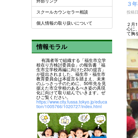
外部リンク
３年
スクールカウンセラー相談
投稿日時
個人情報の取り扱いについて
２月
心に
て胸
情報モラル
有識者等で組織する「福生市立学
校在り方検討委員会」の報告書「福
生市立学校再編に向けた23の提言」
が提出されました。福生市・福生市
教育委員会は本提言を踏まえ、未来
のふっさっ子のために、50年先を見
据えた市立学校のあるべき姿の具現
化に向けて取り組んでいきます。ぜ
ひご覧ください。
https://www.city.fussa.tokyo.jp/educa
tion/1005766/1020727/index.html