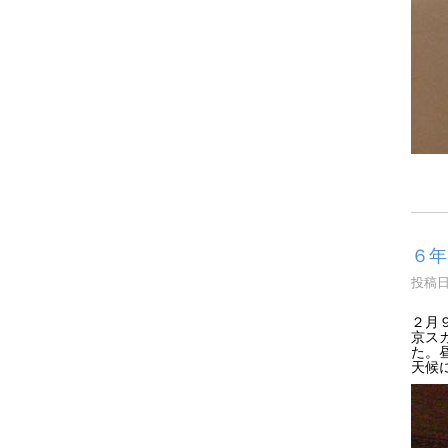
６年
投稿日時
２月
京ス
た。
天候