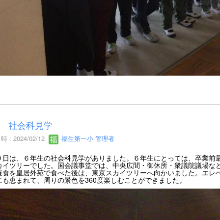
 社会科見学
 : 2024/02/12
福生第一小 管理者
９日は、６年生の社会科見学がありました。６年生にとっては、卒業前
カイツリーでした。国会議事堂では、中央広間・御休所・衆議院議場な
昼食を皇居外苑で食べた後は、東京スカイツリーへ向かいました。エレベ
にも恵まれて、周りの景色を360度楽しむことができました。