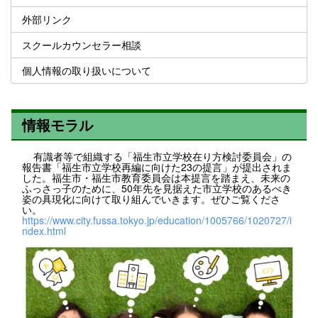
外部リンク
スクールカウンセラー相談
個人情報の取り扱いについて
情報モラル
有識者等で組織する「福生市立学校在り方検討委員会」の
報告書「福生市立学校再編に向けた23の提言」が提出されま
した。福生市・福生市教育委員会は本提言を踏まえ、未来の
ふっさっ子のために、50年先を見据えた市立学校のあるべき
姿の具現化に向けて取り組んでいきます。ぜひご覧くださ
い。
https://www.city.fussa.tokyo.jp/education/1005766/1020727/i
ndex.html