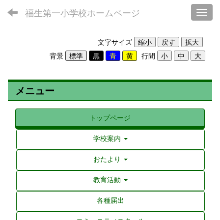
福生第一小学校ホームページ
Toggl
文字サイズ
背景
行間
メニュー
トップページ
学校案内
おたより
教育活動
各種届出