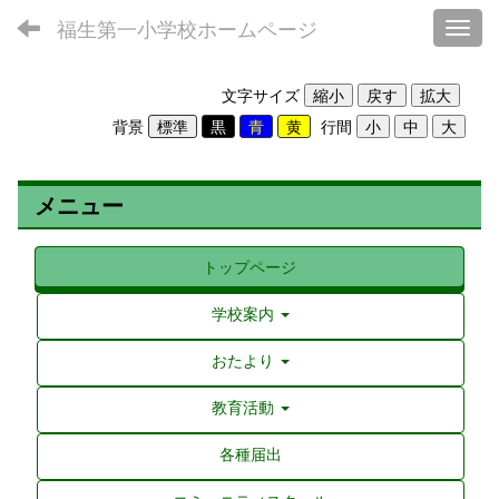
福生第一小学校ホームページ
Toggl
文字サイズ
背景
行間
メニュー
トップページ
学校案内
おたより
教育活動
各種届出