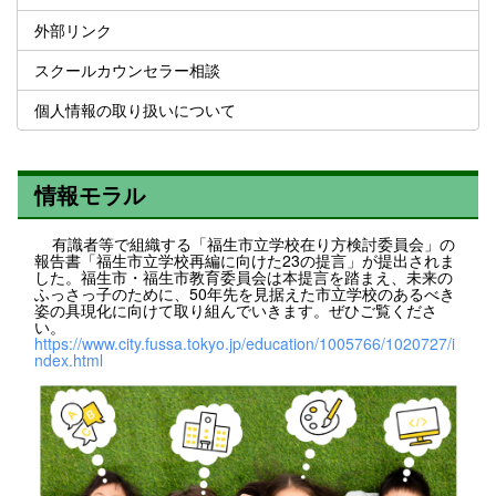
外部リンク
スクールカウンセラー相談
個人情報の取り扱いについて
情報モラル
有識者等で組織する「福生市立学校在り方検討委員会」の
報告書「福生市立学校再編に向けた23の提言」が提出されま
した。福生市・福生市教育委員会は本提言を踏まえ、未来の
ふっさっ子のために、50年先を見据えた市立学校のあるべき
姿の具現化に向けて取り組んでいきます。ぜひご覧くださ
い。
https://www.city.fussa.tokyo.jp/education/1005766/1020727/i
ndex.html