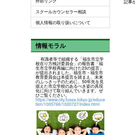
外部リンク
記事
スクールカウンセラー相談
個人情報の取り扱いについて
情報モラル
有識者等で組織する「福生市立学
校在り方検討委員会」の報告書「福
生市立学校再編に向けた23の提言」
が提出されました。福生市・福生市
教育委員会は本提言を踏まえ、未来
のふっさっ子のために、50年先を見
据えた市立学校のあるべき姿の具現
化に向けて取り組んでいきます。ぜ
ひご覧ください。
https://www.city.fussa.tokyo.jp/educa
tion/1005766/1020727/index.html