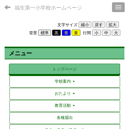
福生第一小学校ホームページ
Toggl
文字サイズ
背景
行間
メニュー
トップページ
学校案内
おたより
教育活動
各種届出