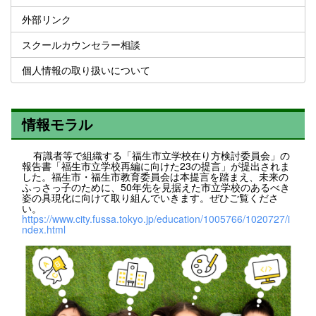
外部リンク
スクールカウンセラー相談
個人情報の取り扱いについて
情報モラル
有識者等で組織する「福生市立学校在り方検討委員会」の
報告書「福生市立学校再編に向けた23の提言」が提出されま
した。福生市・福生市教育委員会は本提言を踏まえ、未来の
ふっさっ子のために、50年先を見据えた市立学校のあるべき
姿の具現化に向けて取り組んでいきます。ぜひご覧くださ
い。
https://www.city.fussa.tokyo.jp/education/1005766/1020727/i
ndex.html