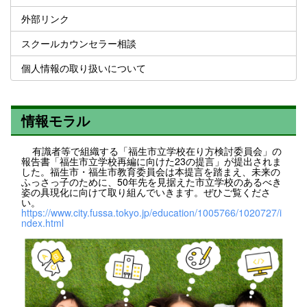
外部リンク
スクールカウンセラー相談
個人情報の取り扱いについて
情報モラル
有識者等で組織する「福生市立学校在り方検討委員会」の
報告書「福生市立学校再編に向けた23の提言」が提出されま
した。福生市・福生市教育委員会は本提言を踏まえ、未来の
ふっさっ子のために、50年先を見据えた市立学校のあるべき
姿の具現化に向けて取り組んでいきます。ぜひご覧くださ
い。
https://www.city.fussa.tokyo.jp/education/1005766/1020727/i
ndex.html