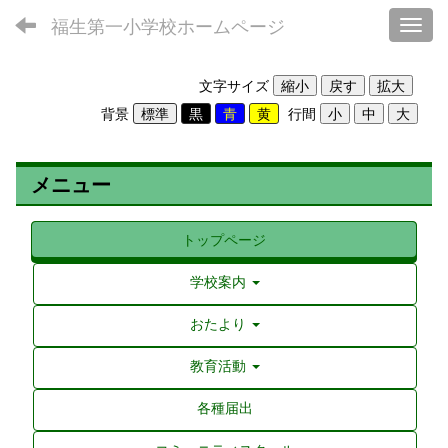
福生第一小学校ホームページ
Toggl
文字サイズ
背景
行間
メニュー
トップページ
学校案内
おたより
教育活動
各種届出