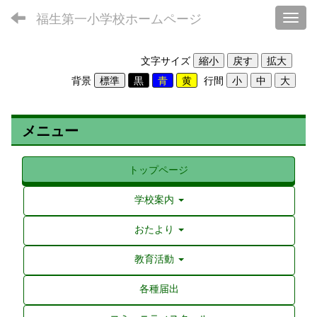
福生第一小学校ホームページ
Toggl
文字サイズ
背景
行間
メニュー
トップページ
学校案内
おたより
教育活動
各種届出