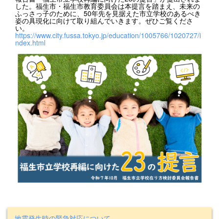
した。福生市・福生市教育委員会は本提言を踏まえ、未来の
ふっさっ子のために、50年先を見据えた市立学校のあるべき
姿の具現化に向けて取り組んでいきます。ぜひご覧くださ
い。
https://www.city.fussa.tokyo.jp/education/1005766/1020727/i
ndex.html
地震発生時の緊急対応について